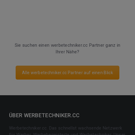
Sie suchen einen werbetechniker.cc Partner ganz in
Ihrer Nähe?
Alle werbetechniker.cc Partner auf einen Blick
ÜBER WERBETECHNIKER.CC
Werbetechniker.cc. Das schnellst wachsende Netzwerk
für Werber, Werbebegeisterte und Werbetechniker. Unser