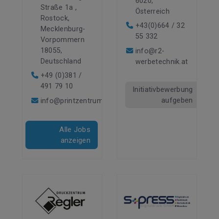
6020,
Straße 1a ,
Österreich
Rostock,
+43(0)664 / 32
Mecklenburg-
55 332
Vorpommern
18055,
info@r2-
Deutschland
werbetechnik.at
+49 (0)381 /
491 79 10
Initiativbewerbung
aufgeben
info@printzentrum.de
Alle Jobs
anzeigen