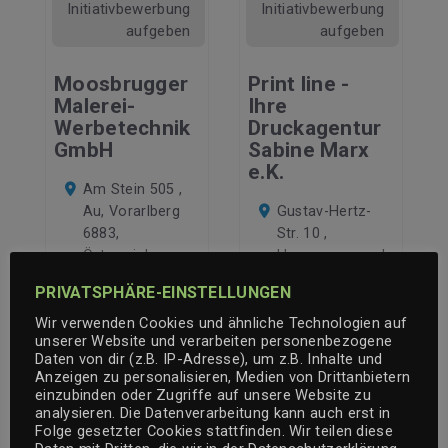
Initiativbewerbung
Initiativbewerbung
aufgeben
aufgeben
Moosbrugger
Print line -
Malerei-
Ihre
Werbetechnik
Druckagentur
GmbH
Sabine Marx
e.K.
Am Stein 505 ,
Au, Vorarlberg
Gustav-Hertz-
6883,
Str. 10 ,
Österreich
Herzogenaurach,
Bayern 91074,
+43 (0) 5515
PRIVATSPHÄRE-EINSTELLUNGEN
Deutschland
2302
Wir verwenden Cookies und ähnliche Technologien auf
+49 (0)9132 -
design@maler-
unserer Website und verarbeiten personenbezogene
75 03 97 - 0
moosbrugger.at
Daten von dir (z.B. IP-Adresse), um z.B. Inhalte und
Anzeigen zu personalisieren, Medien von Drittanbietern
info@printline-
einzubinden oder Zugriffe auf unsere Website zu
werbemacher.de
analysieren. Die Datenverarbeitung kann auch erst in
Initiativbewerbung
Folge gesetzter Cookies stattfinden. Wir teilen diese
aufgeben