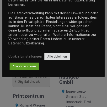
Daten mit Dritten, die wir in der Datenschutzerklärung
Initiativbewerbung
benennen.
aufgeben
Die Datenverarbeitung kann mit deiner Einwilligung oder
auf Basis eines berechtigten Interesses erfolgen, dem
du in den Privatsphäre-Einstellungen widersprechen
kannst. Du hast das Recht, nicht einzuwilligen und
deine Einwilligung zu einem späteren Zeitpunkt zu
ändern oder zu widerrufen. Weitere Informationen zur
Verwendung deiner Daten findest du in unserer
Datenschutzerklärung.
Initiativbewerbung
wir suchen...
Cookie Einstellungen
Alle ablehnen
aufgeben
Werbetechniker/Folierer
Alle akzeptieren
R2 Ramoser &
Produktionsleiter
Rathgeb
/ Digitaldruck
GmbH
Egger-Lienz-
Printzentrum
Strasse 3 a ,
Innsbruck, Tirol
Richard Wagner