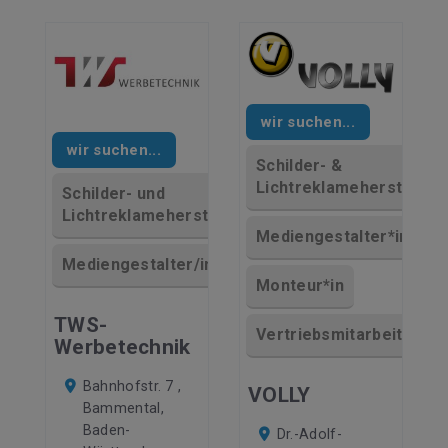
wir suchen...
wir suchen...
Schilder- &
Lichtreklamehersteller*
Schilder- und
Lichtreklamehersteller/in
Mediengestalter*in
Mediengestalter/in/
Monteur*in
TWS-
Vertriebsmitarbeiter*in
Werbetechnik
Bahnhofstr. 7 ,
VOLLY
Bammental,
Baden-
Dr.-Adolf-