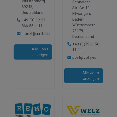
Württemberg
Schneider-
69245,
Straße 10 ,
Deutschland
Ellwangen,
Baden-
+49 (0) 62 23 –
Württemberg
866 55 – 11
73479,
stanzl@auffallen.de
Deutschland
+49 (0)7961 56
Alle Jobs
11 11
anzeigen
post@volly.eu
Alle Jobs
anzeigen