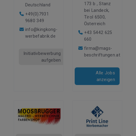
173 b , Stanz
Deutschland
bei Landeck,
+49(0)7931
Tirol 6500,
9680 349
Österreich
info@kingkong-
+43 5442 625
werbefabrik.de
660
firma@mags-
Initiativbewerbung
beschriftungen.at
aufgeben
Alle Jobs
anzeigen