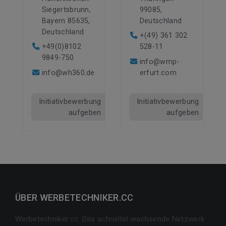
Siegertsbrunn,
99085,
Bayern 85635,
Deutschland
Deutschland
+(49) 361 302
+49(0)8102
528-11
9849-750
info@wmp-
info@wh360.de
erfurt.com
Initiativbewerbung
Initiativbewerbung
aufgeben
aufgeben
ÜBER WERBETECHNIKER.CC
Werbetechniker.cc. Das schnellst wachsende Netzwerk