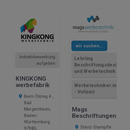
wir suchen...
Initiativbewerbung
Lehrling
aufgeben
Beschriftungsdesign
und Werbetechnik
KINGKONG
werbefabrik
Werbetechniker:in
- Vollzeit
Beim Ölsteg 4 ,
Bad
Mags
Mergentheim,
Beschriftungen
Baden-
Württemberg
Stanz-Stampfle
97980,